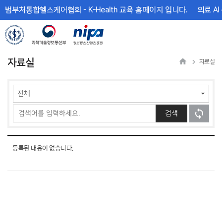
메
본
범부처통합헬스케어협회 - K-Health 교육 홈페이지 입니다.
의료 AI
뉴
문
바
바
로
로
가
가
기
기
자료실
자료실
검색
등록된 내용이 없습니다.