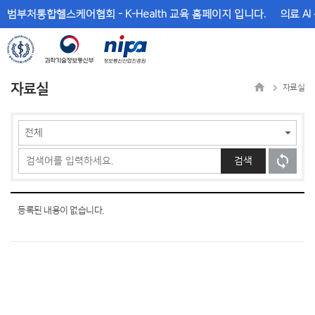
메
본
범부처통합헬스케어협회 - K-Health 교육 홈페이지 입니다.
의료 AI
뉴
문
바
바
로
로
가
가
기
기
자료실
자료실
검색
등록된 내용이 없습니다.