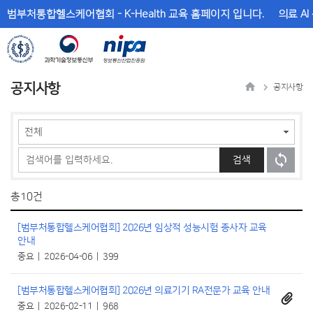
메
본
범부처통합헬스케어협회 - K-Health 교육 홈페이지 입니다.
의료 AI
뉴
문
바
바
로
로
가
가
기
기
공지사항
공지사항
검색
총
10건
[범부처통합헬스케어협회] 2026년 임상적 성능시험 종사자 교육
안내
중요
2026-04-06
399
[범부처통합헬스케어협회] 2026년 의료기기 RA전문가 교육 안내
중요
2026-02-11
968