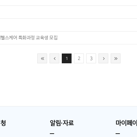
털헬스케어 특화과정 교육생 모집
1
2
3
신청
알림∙자료
마이페