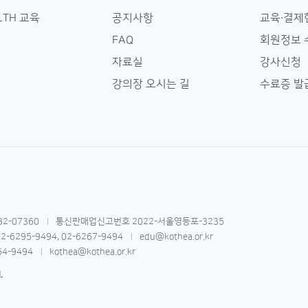
LTH 교육
공지사항
교육∙결제
FAQ
회원정보 
자료실
강사신청
강의장 오시는 길
수료증 발
2-07360
통신판매업신고번호 2022-서울영등포-3235
02-6295-9494, 02-6267-9494
edu@kothea.or.kr
64-9494
kothea@kothea.or.kr
.