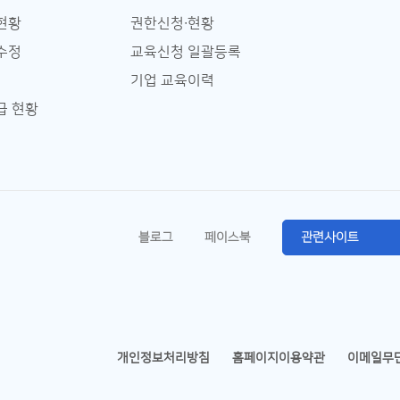
현황
권한신청∙현황
수정
교육신청 일괄등록
기업 교육이력
급 현황
블로그
페이스북
관련사이트
개인정보처리방침
홈페이지이용약관
이메일무