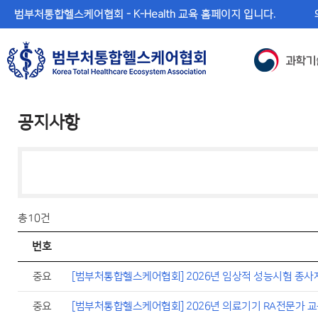
메
본
범부처통합헬스케어협회 - K-Health 교육 홈페이지 입니다.
뉴
문
바
바
로
로
가
가
기
기
공지사항
총
10건
번호
중요
[범부처통합헬스케어협회] 2026년 임상적 성능시험 종사
중요
[범부처통합헬스케어협회] 2026년 의료기기 RA전문가 교