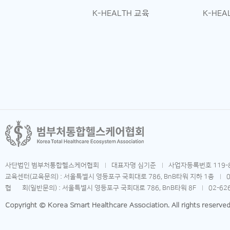
K-HEALTH 교육
K-HEA
사단법인 범부처통합헬스케어협회
대표자명 심기준
사업자등록번호 119-8
교육센터(교육문의) : 서울특별시 영등포구 국회대로 786, BnB타워 지하 1층
협 회(일반문의) : 서울특별시 영등포구 국회대로 786, BnB타워 8F
02-62
Copyright © Korea Smart Healthcare Association. All rights reserved