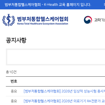
메
본
범부처통합헬스케어협회 - K-Health 교육 홈페이지 입니다.
뉴
문
바
바
로
로
가
가
기
기
공지사항
총
10건
번호
중요
[범부처통합헬스케어협회] 2026년 임상적 성능시험 종사
중요
[범부처통합헬스케어협회] 2026년 의료기기 RA전문가 교