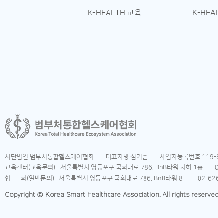
K-HEALTH 교육
K-HEA
사단법인 범부처통합헬스케어협회
대표자명 심기준
사업자등록번호 119-8
교육센터(교육문의) : 서울특별시 영등포구 국회대로 786, BnB타워 지하 1층
협 회(일반문의) : 서울특별시 영등포구 국회대로 786, BnB타워 8F
02-62
Copyright © Korea Smart Healthcare Association. All rights reserved