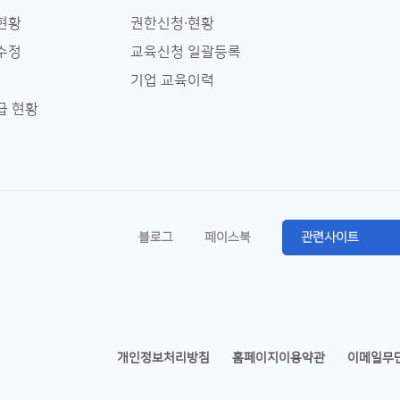
현황
권한신청∙현황
수정
교육신청 일괄등록
기업 교육이력
급 현황
블로그
페이스북
관련사이트
개인정보처리방침
홈페이지이용약관
이메일무