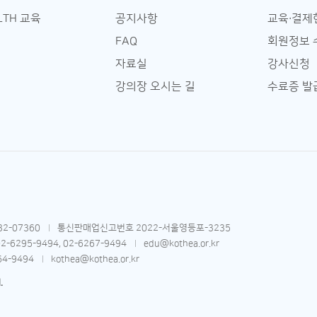
LTH 교육
공지사항
교육∙결제
FAQ
회원정보 
자료실
강사신청
강의장 오시는 길
수료증 발
2-07360
통신판매업신고번호 2022-서울영등포-3235
02-6295-9494, 02-6267-9494
edu@kothea.or.kr
64-9494
kothea@kothea.or.kr
.