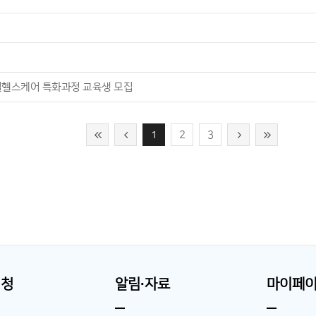
털헬스케어 특화과정 교육생 모집
1
2
3
신청
알림∙자료
마이페