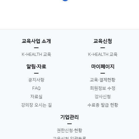
교육사업 소개
교육신청
K-HEALTH 교육
K-HEALTH 교육
알림∙자료
마이페이지
공지사항
교육∙결제현황
FAQ
회원정보 수정
자료실
강사신청
강의장 오시는 길
수료증 발급 현황
기업관리
권한신청∙현황