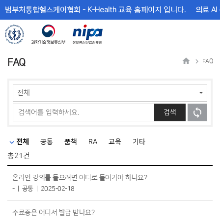
메
본
범부처통합헬스케어협회 - K-Health 교육 홈페이지 입니다.
의료 AI
뉴
문
바
바
로
로
가
가
기
기
FAQ
FAQ
검색
전체
공통
품책
RA
교육
기타
총
21건
온라인 강의를 들으려면 어디로 들어가야 하나요?
-
공통
2025-02-18
수료증은 어디서 발급 받나요?