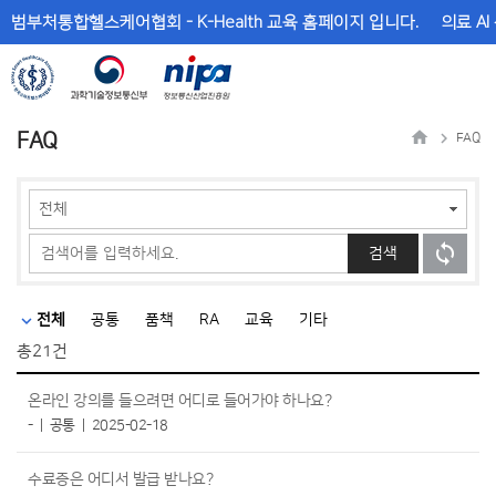
메
본
범부처통합헬스케어협회 - K-Health 교육 홈페이지 입니다.
의료 AI
뉴
문
바
바
로
로
가
가
기
기
FAQ
FAQ
검색
전체
공통
품책
RA
교육
기타
총
21건
온라인 강의를 들으려면 어디로 들어가야 하나요?
-
공통
2025-02-18
수료증은 어디서 발급 받나요?