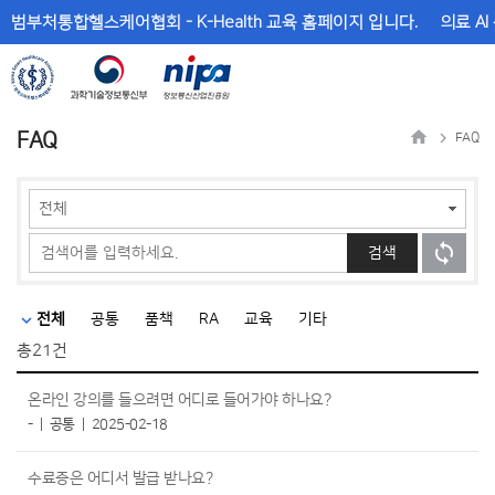
메
본
범부처통합헬스케어협회 - K-Health 교육 홈페이지 입니다.
의료 AI
뉴
문
바
바
로
로
가
가
기
기
FAQ
FAQ
검색
전체
공통
품책
RA
교육
기타
총
21건
온라인 강의를 들으려면 어디로 들어가야 하나요?
-
공통
2025-02-18
수료증은 어디서 발급 받나요?