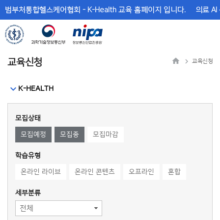
메
본
범부처통합헬스케어협회 - K-Health 교육 홈페이지 입니다.
의료 AI
뉴
문
바
바
로
로
가
가
기
기
교육신청
교육신청
K-HEALTH
모집상태
모집예정
모집중
모집마감
학습유형
온라인 라이브
온라인 콘텐츠
오프라인
혼합
세부분류