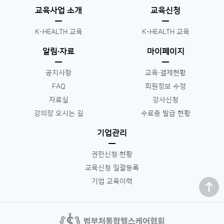
교육사업 소개
교육신청
K-HEALTH 교육
K-HEALTH 교육
알림∙자료
마이페이지
공지사항
교육∙결제현황
FAQ
회원정보 수정
자료실
강사신청
강의장 오시는 길
수료증 발급 현황
기업관리
권한신청∙현황
교육신청 일괄등록
맨 위로
기업 교육이력