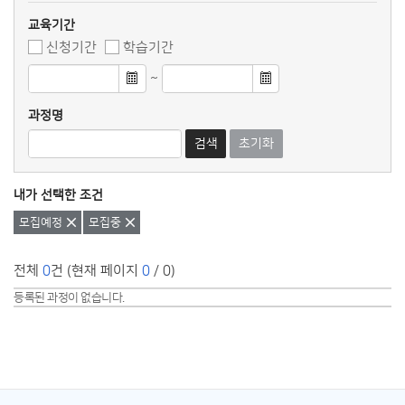
교육기간
신청기간
학습기간
~
과정명
검색
초기화
내가 선택한 조건
삭제
삭제
모집예정
모집중
전체
0
건 (현재 페이지
0
/ 0)
등록된 과정이 없습니다.