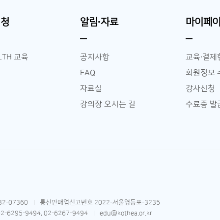
신청
알림∙자료
마이페
LTH 교육
공지사항
교육∙결제
FAQ
회원정보 
자료실
강사신청
강의장 오시는 길
수료증 발
2-07360
통신판매업신고번호 2022-서울영등포-3235
02-6295-9494, 02-6267-9494
edu@kothea.or.kr