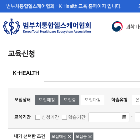
메
본
범부처통합헬스케어협회 - K-Health 교육 홈페이지 입니다.
뉴
문
바
바
로
로
가
가
기
기
교육신청
K-HEALTH
모집상태
모집예정
모집중
모집마감
학습유형
온
~
신청기간
학습기간
교육기간
내가 선택한 조건
삭제
삭제
모집예정
모집중