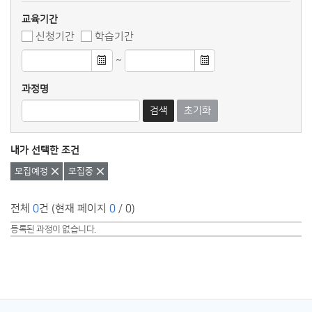
교육기간
신청기간
학습기간
~
과정명
검색
초기화
내가 선택한 조건
삭제
삭제
모집예정
모집중
전체
0
건 (현재 페이지
0
/ 0)
등록된 과정이 없습니다.