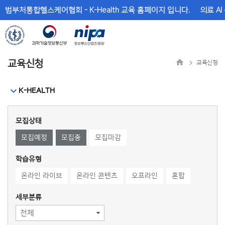
메
본
범부처통합헬스케어협회 - K-Health 교육 홈페이지 입니다.
의료 AI
뉴
문
바
바
로
로
가
가
기
기
교육신청
교육신청
K-HEALTH
모집상태
모집예정
모집중
모집마감
학습유형
온라인 라이브
온라인 콘텐츠
오프라인
혼합
세부분류