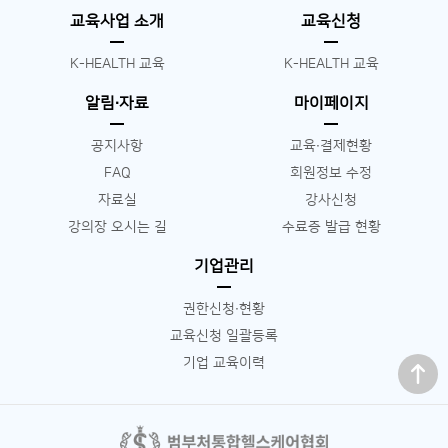
교육사업 소개
교육신청
K-HEALTH 교육
K-HEALTH 교육
알림∙자료
마이페이지
공지사항
교육∙결제현황
FAQ
회원정보 수정
자료실
강사신청
강의장 오시는 길
수료증 발급 현황
기업관리
권한신청∙현황
교육신청 일괄등록
맨 위로
기업 교육이력