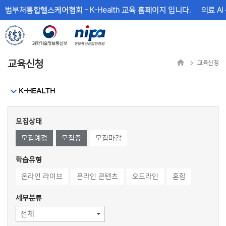
메
본
범부처통합헬스케어협회 - K-Health 교육 홈페이지 입니다.
의료 AI
뉴
문
바
바
로
로
가
가
기
기
교육신청
교육신청
K-HEALTH
모집상태
모집예정
모집중
모집마감
학습유형
온라인 라이브
온라인 콘텐츠
오프라인
혼합
세부분류