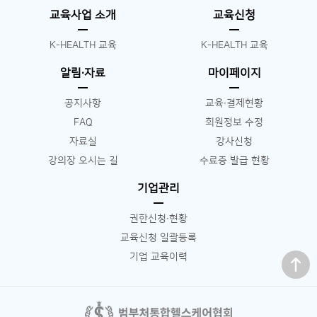
교육사업 소개
교육신청
K-HEALTH 교육
K-HEALTH 교육
알림∙자료
마이페이지
공지사항
교육∙결제현황
FAQ
회원정보 수정
자료실
강사신청
강의장 오시는 길
수료증 발급 현황
기업관리
권한신청∙현황
교육신청 일괄등록
맨 위로
기업 교육이력