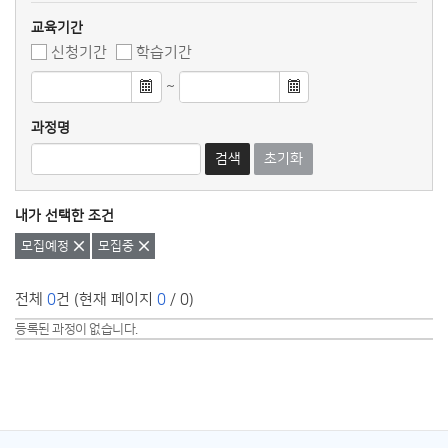
교육기간
신청기간
학습기간
~
과정명
검색
초기화
내가 선택한 조건
삭제
삭제
모집예정
모집중
전체
0
건 (현재 페이지
0
/ 0)
등록된 과정이 없습니다.