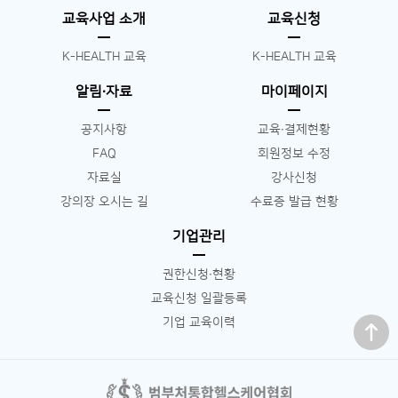
교육사업 소개
교육신청
K-HEALTH 교육
K-HEALTH 교육
알림∙자료
마이페이지
공지사항
교육∙결제현황
FAQ
회원정보 수정
자료실
강사신청
강의장 오시는 길
수료증 발급 현황
기업관리
권한신청∙현황
교육신청 일괄등록
맨 위로
기업 교육이력