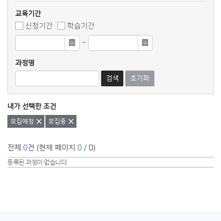
교육기간
신청기간
학습기간
~
과정명
검색
초기화
내가 선택한 조건
삭제
삭제
모집예정
모집중
전체
0
건 (현재 페이지
0
/ 0)
등록된 과정이 없습니다.