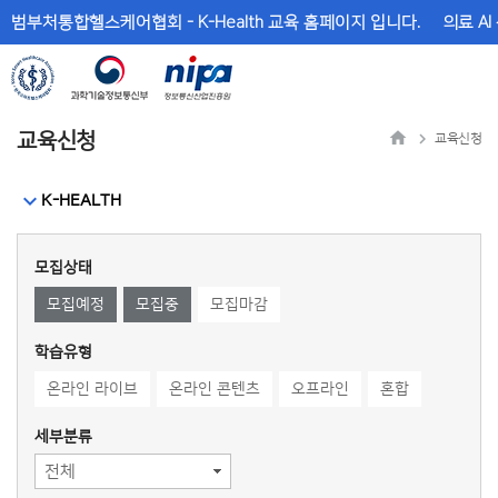
메
본
범부처통합헬스케어협회 - K-Health 교육 홈페이지 입니다.
의료 AI
뉴
문
바
바
로
로
가
가
기
기
교육신청
교육신청
K-HEALTH
모집상태
모집예정
모집중
모집마감
학습유형
온라인 라이브
온라인 콘텐츠
오프라인
혼합
세부분류