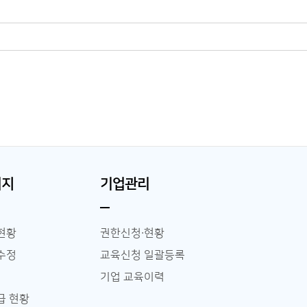
이지
기업관리
현황
권한신청∙현황
수정
교육신청 일괄등록
기업 교육이력
급 현황