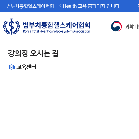
메
본
범부처통합헬스케어협회 - K-Health 교육 홈페이지 입니다.
뉴
문
바
바
로
로
가
가
기
기
강의장 오시는 길
교육센터