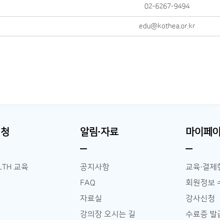
02-6267-9494
edu@kothea.or.kr
신청
알림∙자료
마이페
LTH 교육
공지사항
교육∙결제
FAQ
회원정보 
자료실
강사신청
강의장 오시는 길
수료증 발