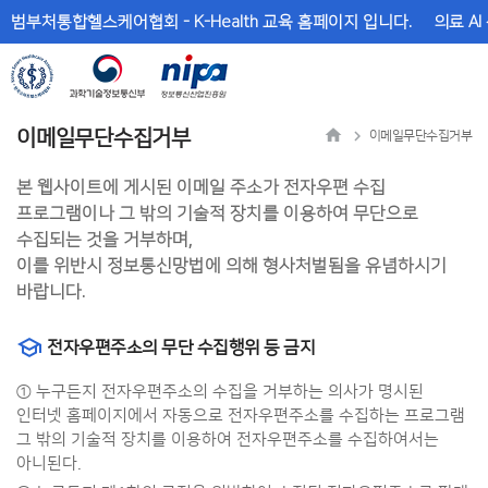
메
본
범부처통합헬스케어협회 - K-Health 교육 홈페이지 입니다.
의료 AI
뉴
문
바
바
로
로
가
가
기
기
이메일무단수집거부
이메일무단수집거부
본 웹사이트에 게시된 이메일 주소가 전자우편 수집
프로그램이나 그 밖의 기술적 장치를 이용하여 무단으로
수집되는 것을 거부하며,
이를 위반시 정보통신망법에 의해 형사처벌됨을 유념하시기
바랍니다.
전자우편주소의 무단 수집행위 등 금지
① 누구든지 전자우편주소의 수집을 거부하는 의사가 명시된
인터넷 홈페이지에서 자동으로 전자우편주소를 수집하는 프로그램
그 밖의 기술적 장치를 이용하여 전자우편주소를 수집하여서는
아니된다.