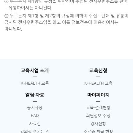
② 누구든지 제1항의 규정을 위반하여 수집된 전자우편주소를 판매
·유통하여서는 아니된다.
③ 누구든지 제1항 및 제2항의 규정에 의하여 수집·판매 및 유통이
금지된 전자우편주소임을 알고 이를 정보전송에 이용하여서는
아니된다.
교육사업 소개
교육신청
K-HEALTH 교육
K-HEALTH 교육
알림∙자료
마이페이지
공지사항
교육∙결제현황
FAQ
회원정보 수정
자료실
강사신청
강의장 오시는 길
수료증 발급 현황