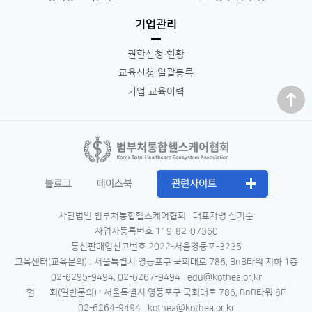
기업관리
권한신청∙현황
교육신청 일괄등록
맨 위로
기업 교육이력
블로그
페이스북
관련사이트
사단법인 범부처통합헬스케어협회
대표자명 심기준
사업자등록번호 119-82-07360
통신판매업신고번호 2022-서울영등포-3235
교육센터(교육문의) : 서울특별시 영등포구 국회대로 786, BnB타워 지하 1층
02-6295-9494, 02-6267-9494
edu@kothea.or.kr
협 회(일반문의) : 서울특별시 영등포구 국회대로 786, BnB타워 8F
02-6264-9494
kothea@kothea.or.kr