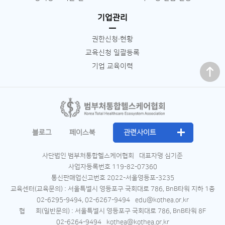
기업관리
권한신청∙현황
교육신청 일괄등록
맨 위로
기업 교육이력
블로그
페이스북
관련사이트
사단법인 범부처통합헬스케어협회
대표자명 심기준
사업자등록번호 119-82-07360
통신판매업신고번호 2022-서울영등포-3235
교육센터(교육문의) : 서울특별시 영등포구 국회대로 786, BnB타워 지하 1층
02-6295-9494, 02-6267-9494
edu@kothea.or.kr
협 회(일반문의) : 서울특별시 영등포구 국회대로 786, BnB타워 8F
02-6264-9494
kothea@kothea.or.kr