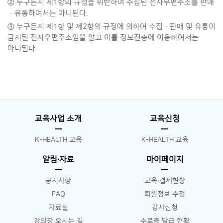
② 누구든지 제1항의 규정을 위반하여 수집된 전자우편주소를 판매
·유통하여서는 아니된다.
③ 누구든지 제1항 및 제2항의 규정에 의하여 수집·판매 및 유통이
금지된 전자우편주소임을 알고 이를 정보전송에 이용하여서는
아니된다.
교육사업 소개
교육신청
K-HEALTH 교육
K-HEALTH 교육
알림∙자료
마이페이지
공지사항
교육∙결제현황
FAQ
회원정보 수정
자료실
강사신청
강의장 오시는 길
수료증 발급 현황