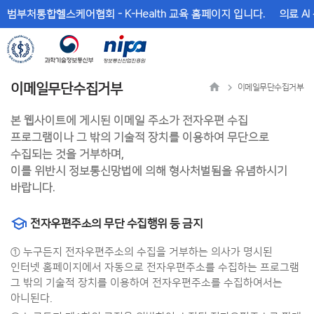
메
본
범부처통합헬스케어협회 - K-Health 교육 홈페이지 입니다.
의료 AI
뉴
문
바
바
로
로
가
가
기
기
이메일무단수집거부
이메일무단수집거부
본 웹사이트에 게시된 이메일 주소가 전자우편 수집
프로그램이나 그 밖의 기술적 장치를 이용하여 무단으로
수집되는 것을 거부하며,
이를 위반시 정보통신망법에 의해 형사처벌됨을 유념하시기
바랍니다.
전자우편주소의 무단 수집행위 등 금지
① 누구든지 전자우편주소의 수집을 거부하는 의사가 명시된
인터넷 홈페이지에서 자동으로 전자우편주소를 수집하는 프로그램
그 밖의 기술적 장치를 이용하여 전자우편주소를 수집하여서는
아니된다.