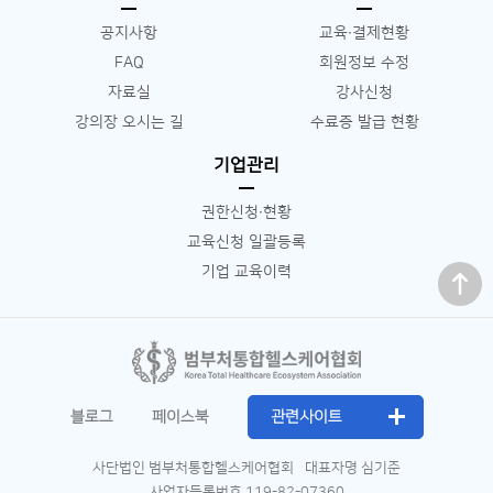
공지사항
교육∙결제현황
FAQ
회원정보 수정
자료실
강사신청
강의장 오시는 길
수료증 발급 현황
기업관리
권한신청∙현황
교육신청 일괄등록
맨 위로
기업 교육이력
블로그
페이스북
관련사이트
사단법인 범부처통합헬스케어협회
대표자명 심기준
사업자등록번호 119-82-07360