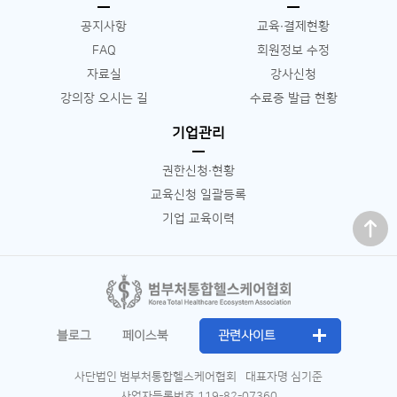
공지사항
교육∙결제현황
FAQ
회원정보 수정
자료실
강사신청
강의장 오시는 길
수료증 발급 현황
기업관리
권한신청∙현황
교육신청 일괄등록
맨 위로
기업 교육이력
블로그
페이스북
관련사이트
사단법인 범부처통합헬스케어협회
대표자명 심기준
사업자등록번호 119-82-07360