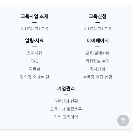
교육사업 소개
교육신청
K-HEALTH 교육
K-HEALTH 교육
알림∙자료
마이페이지
공지사항
교육∙결제현황
FAQ
회원정보 수정
자료실
강사신청
강의장 오시는 길
수료증 발급 현황
기업관리
권한신청∙현황
교육신청 일괄등록
맨 위로
기업 교육이력