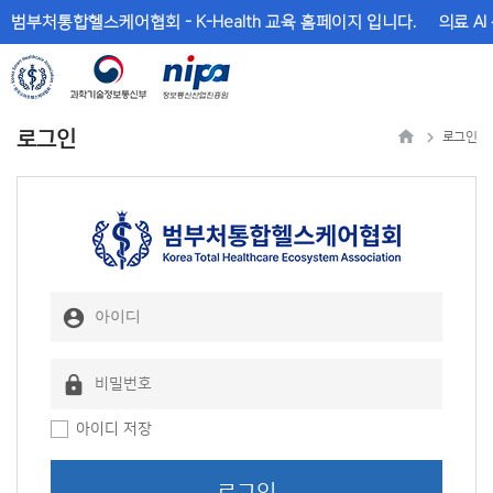
메
본
범부처통합헬스케어협회 - K-Health 교육 홈페이지 입니다.
의료 AI
뉴
문
바
바
로
로
가
가
기
기
로그인
로그인
아이디 저장