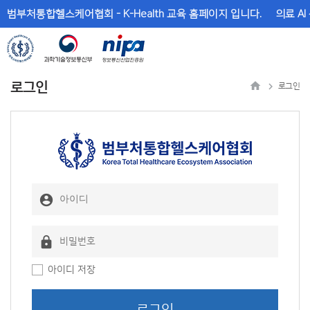
메
본
범부처통합헬스케어협회 - K-Health 교육 홈페이지 입니다.
의료 AI
뉴
문
바
바
로
로
가
가
기
기
로그인
로그인
아이디 저장