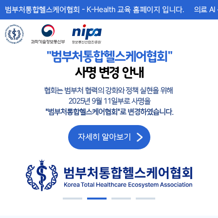
메
본
범부처통합헬스케어협회 - K-Health 교육 홈페이지 입니다.
의료 AI
뉴
문
바
바
로
로
가
가
기
기
"범부처통합헬스케어협회"
사명 변경 안내
협회는 범부처 협력의 강화와 정책 실현을 위해
2025년 9월 11일부로 사명을
"범부처통합헬스케어협회"로 변경하였습니다.
자세히 알아보기