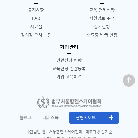
공지사항
교육∙결제현황
FAQ
회원정보 수정
자료실
강사신청
강의장 오시는 길
수료증 발급 현황
기업관리
권한신청∙현황
교육신청 일괄등록
맨 위로
기업 교육이력
블로그
페이스북
관련사이트
사단법인 범부처통합헬스케어협회
대표자명 심기준